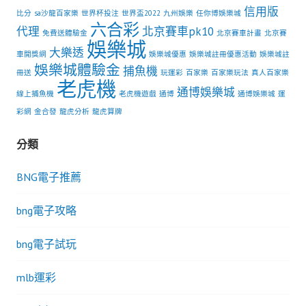
信用版
比分
sa沙龍百家樂
世界杯投注
世界盃2022
九州娛樂
任你博娛樂城
六合彩
代理
北京賽車pk10
免費送體驗金
北京賽車計畫
北京賽
娛樂城
大樂透
車開獎網
娛樂城優惠
娛樂城註冊優惠活動
娛樂城註
娛樂城體驗金
捕魚機
冊送
玩運彩
百家樂
百家樂玩法
真人百家樂
老虎機
通博娛樂城
線上捕魚機
老虎機遊戲
通博
通博娛樂城
運
彩網
金合發
龍虎分析
龍虎算牌
分類
BNG電子推薦
bng電子攻略
bng電子試玩
mlb運彩