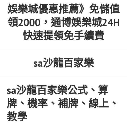
娛樂城優惠推薦》免儲值
要
內
領2000，通博娛樂城24H
容
快速提領免手續費
sa沙龍百家樂
sa沙龍百家樂公式、算
牌、機率、補牌、線上、
教學