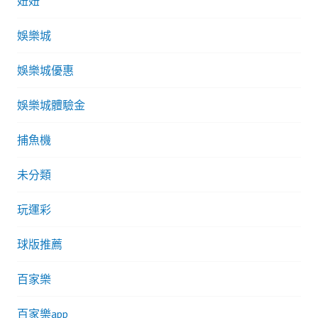
妞妞
娛樂城
娛樂城優惠
娛樂城體驗金
捕魚機
未分類
玩運彩
球版推薦
百家樂
百家樂app