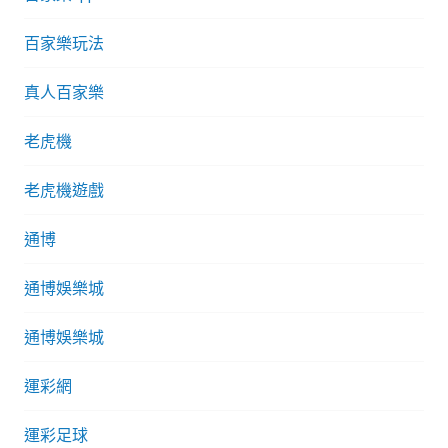
百家樂玩法
真人百家樂
老虎機
老虎機遊戲
通博
通博娛樂城
通博娛樂城
運彩網
運彩足球