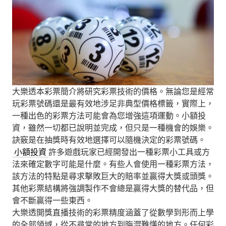
大樂透本彩票簡介將研究彩票技術的價格。無論您是經常
玩彩票號碼還是最有效地涉足非典型價格標籤，實際上，
一種出色的彩票方法可能會為您增強這項運動。小額投
資，雖然一切都已說明並完成，但只是一種機會的娛樂。
訣竅是在抽獎時有效地選擇可以隨機決定的彩票號碼。
小額投資
許多遊戲玩家已經開發出一種彩票小工具或方
法來確定數字可能是什麼。有些人會使用一種彩票方法，
該方法的特點是尋求擊敗巨大的賠率並贏得大獎或頭獎。
其他彩票結構將強調製作不會總是贏得大獎的替代品，但
會不斷贏得一些東西。
大樂透開獎直播技術的彩票精度涵蓋了從數學到形而上學
的全部領域，從不尋常的地方到晦澀難懂的地方。任何彩