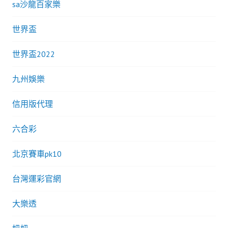
sa沙龍百家樂
世界盃
世界盃2022
九州娛樂
信用版代理
六合彩
北京賽車pk10
台灣運彩官網
大樂透