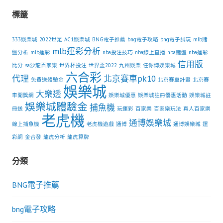
標籤
333娛樂城
2022世足
AC1娛樂城
BNG電子推薦
bng電子攻略
bng電子試玩
mlb賭
mlb運彩分析
盤分析
mlb運彩
nba投注技巧
nba線上直播
nba賭盤
nba運彩
信用版
比分
sa沙龍百家樂
世界杯投注
世界盃2022
九州娛樂
任你博娛樂城
六合彩
代理
北京賽車pk10
免費送體驗金
北京賽車計畫
北京賽
娛樂城
大樂透
車開獎網
娛樂城優惠
娛樂城註冊優惠活動
娛樂城註
娛樂城體驗金
捕魚機
冊送
玩運彩
百家樂
百家樂玩法
真人百家樂
老虎機
通博娛樂城
線上捕魚機
老虎機遊戲
通博
通博娛樂城
運
彩網
金合發
龍虎分析
龍虎算牌
分類
BNG電子推薦
bng電子攻略