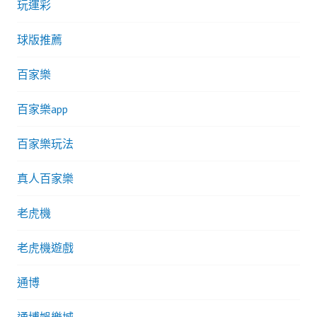
玩運彩
球版推薦
百家樂
百家樂app
百家樂玩法
真人百家樂
老虎機
老虎機遊戲
通博
通博娛樂城