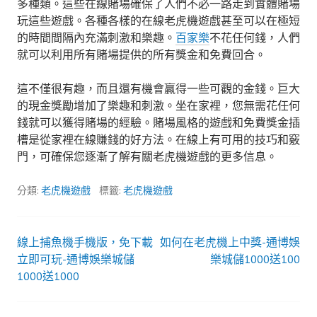
多種類。這些在線賭場確保了人們不必一路走到實體賭場
玩這些遊戲。各種各樣的在線老虎機遊戲甚至可以在極短
的時間間隔內充滿刺激和樂趣。
百家樂
不花任何錢，人們
就可以利用所有賭場提供的所有獎金和免費回合。
這不僅很有趣，而且還有機會贏得一些可觀的金錢。巨大
的現金獎勵增加了樂趣和刺激。坐在家裡，您無需花任何
錢就可以獲得賭場的經驗。賭場風格的遊戲和免費獎金插
槽是從家裡在線賺錢的好方法。在線上有可用的技巧和竅
門，可確保您逐漸了解有關老虎機遊戲的更多信息。
分類:
老虎機遊戲
標籤:
老虎機遊戲
線上捕魚機手機版，免下載
如何在老虎機上中獎-通博娛
文
立即可玩-通博娛樂城儲
樂城儲1000送100
1000送1000
章